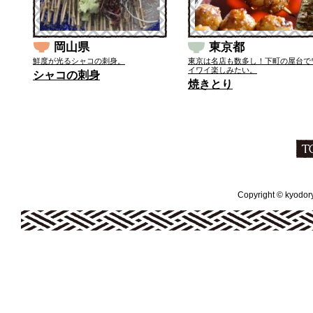
岡山県
東京都
鮮度が光るシャコの刺身。
東京は名店も数多し！下町の屋台で
イワイ楽しみたい。
シャコの刺身
焼きとり
Copyright © kyodoryo