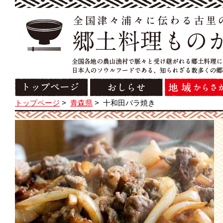
トップページ
>
青森県
>
十和田バラ焼き