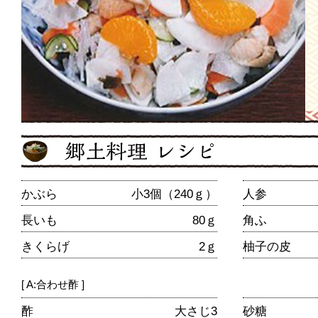
かぶら
小3個（240ｇ）
人参
長いも
80ｇ
角ふ
きくらげ
2ｇ
柚子の皮
[ A:合わせ酢 ]
酢
大さじ3
砂糖