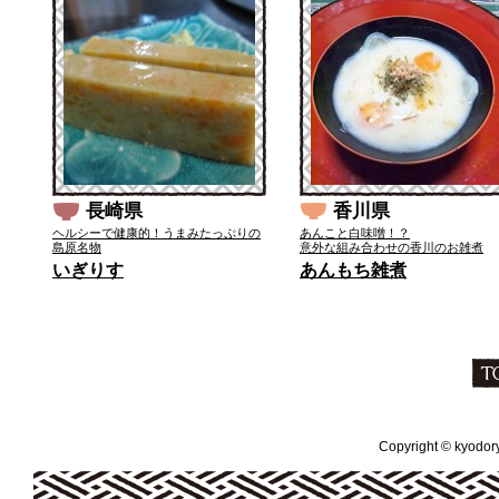
長崎県
香川県
ヘルシーで健康的！うまみたっぷりの
あんこと白味噌！？
島原名物
意外な組み合わせの香川のお雑煮
いぎりす
あんもち雑煮
Copyright © kyodoryo