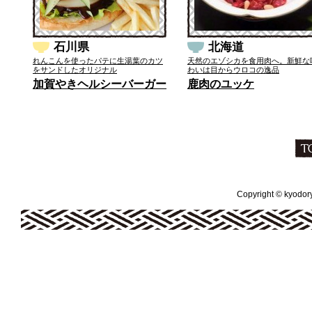
石川県
北海道
れんこんを使ったパテに生湯葉のカツ
天然のエゾシカを食用肉へ。新鮮な
をサンドしたオリジナル
わいは目からウロコの逸品
加賀やきヘルシーバーガー
鹿肉のユッケ
Copyright © kyodoryo