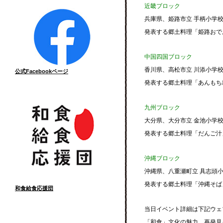
近畿ブロック
兵庫県、姫路市立 手柄小学
発表する郷土料理「姫路おで
中国四国ブロック
香川県、高松市立 川添小学
公式Facebookページ
発表する郷土料理「あんもち
九州ブロック
大分県、大分市立 金池小学
発表する郷土料理「だんご汁
沖縄ブロック
沖縄県、八重瀬町立 具志頭
発表する郷土料理「沖縄そば
和食給食応援団
当日イベント詳細は下記ウェ
「和食」文化の魅力 再発見