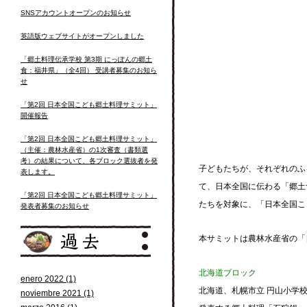
SNSアカウントオープンのお知らせ
英語版ウェブサイトがオープンしました
「郷土料理伝承学校 第3期 にっぽんの郷土
食：福井県」（全4回） 受講者募集のお知ら
せ
「第2回 日本全国こども郷土料理サミット」
開催報告
「第2回 日本全国こども郷土料理サミット」
（主催：農林水産省）の1次審査（書類選
考）の結果について、各ブロック選抜者を発
子どもたちが、それぞれのふ
表します。
て、日本全国に伝わる「郷土
「第2回 日本全国こども郷土料理サミット」
たちを対象に、「日本全国こ
発表者募集のお知らせ
本サミットは農林水産省の「
北海道ブロック
enero 2022 (1)
北海道、札幌市立 円山小学
noviembre 2021 (1)