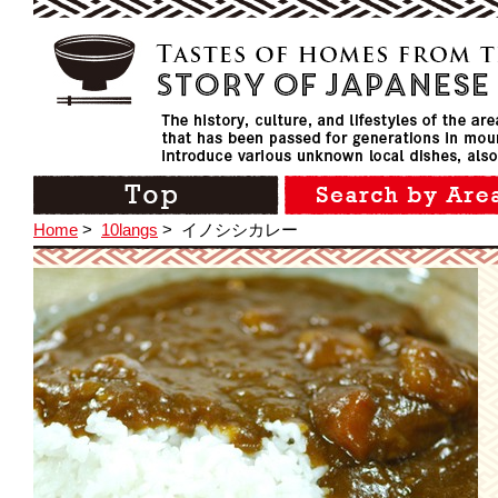
Home
>
10langs
>
イノシシカレー