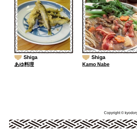
Shiga
Shiga
あゆ料理
Kamo Nabe
Copyright © kyodoryo