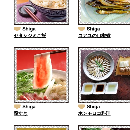
Shiga
Shiga
セタシジミご飯
コアユの山椒煮
Shiga
Shiga
鴨すき
ホンモロコ料理