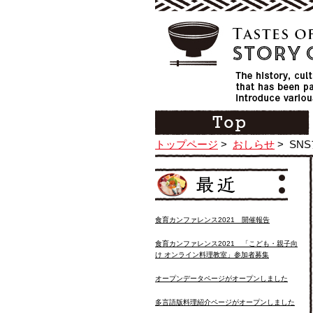
トップページ
>
おしらせ
>
SN
食育カンファレンス2021 開催報告
食育カンファレンス2021 「こども・親子向
け オンライン料理教室」参加者募集
オープンデータページがオープンしました
多言語版料理紹介ページがオープンしました