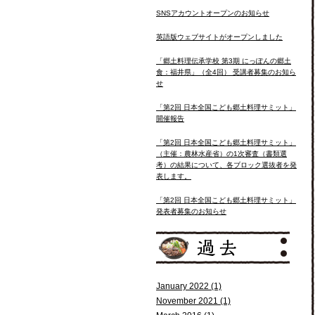
SNSアカウントオープンのお知らせ
英語版ウェブサイトがオープンしました
「郷土料理伝承学校 第3期 にっぽんの郷土
食：福井県」（全4回） 受講者募集のお知ら
せ
「第2回 日本全国こども郷土料理サミット」
開催報告
「第2回 日本全国こども郷土料理サミット」
（主催：農林水産省）の1次審査（書類選
考）の結果について、各ブロック選抜者を発
表します。
「第2回 日本全国こども郷土料理サミット」
発表者募集のお知らせ
January 2022 (1)
November 2021 (1)