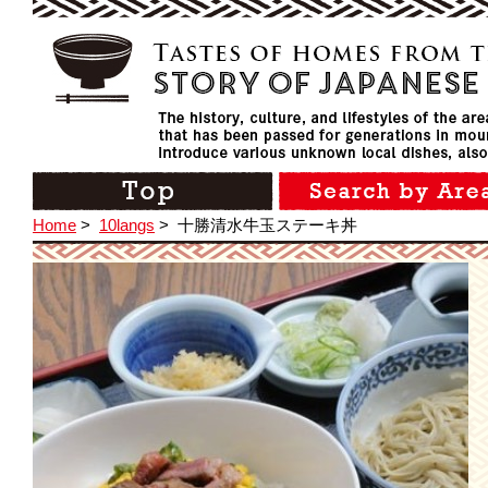
Home
>
10langs
>
十勝清水牛玉ステーキ丼