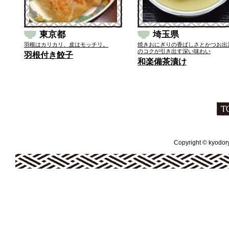
東京都
埼玉県
羽根はカリカリ、皮はモッチリ。
焼きおにぎりの香ばしさとかつお出
のコクが引き出す深い味わい
羽根付き餃子
和楽備茶漬け
Copyright © kyodoryo