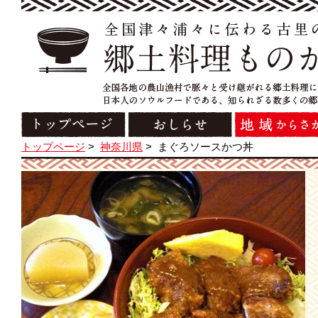
トップページ
>
神奈川県
>
まぐろソースかつ丼