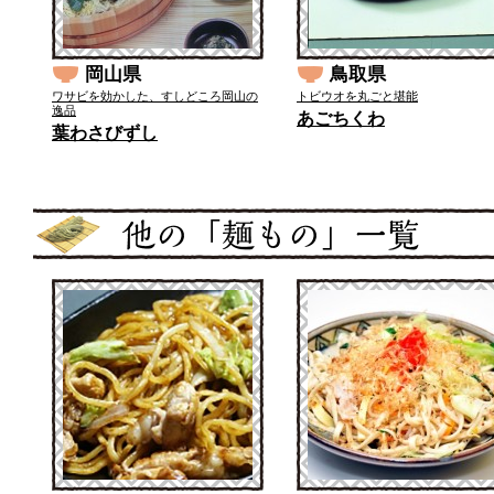
岡山県
鳥取県
ワサビを効かした、すしどころ岡山の
トビウオを丸ごと堪能
逸品
あごちくわ
葉わさびずし