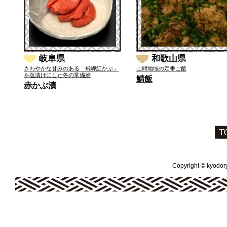
岐阜県
和歌山県
さわやかな甘みのある「飛騨紅かぶ」
山間地域の定番ご飯
を塩漬けにした冬の常備菜
鯖飯
赤かぶ漬
Copyright © kyodoryo