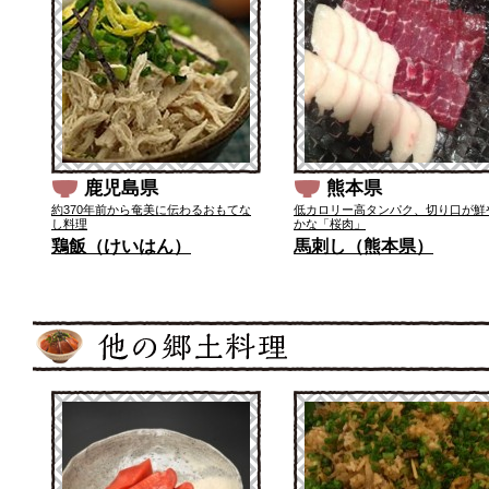
鹿児島県
熊本県
約370年前から奄美に伝わるおもてな
低カロリー高タンパク、切り口が鮮
し料理
かな「桜肉」
鶏飯（けいはん）
馬刺し（熊本県）