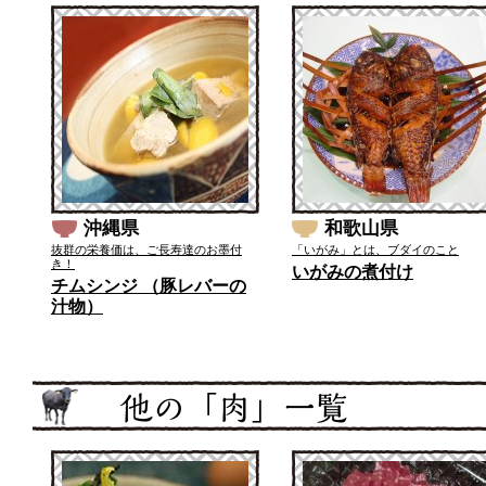
沖縄県
和歌山県
抜群の栄養価は、ご長寿達のお墨付
「いがみ」とは、ブダイのこと
き！
いがみの煮付け
チムシンジ （豚レバーの
汁物）